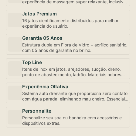
experiência de massagem super relaxante, inclusive
com controle de fluxo e abertura individualizada,
bem como a mais robusta motobomba do mercado –
Jatos Premium
uma exclusividade Amazon Spa focada em seu bem-
16 jatos cientificamente distribuídos para melhor
estar.
experiência do usuário.
Garantia 05 Anos
Estrutura dupla em Fibra de Vidro + acrílico sanitário,
com 05 anos de garantia no brilho.
Top Line
Itens de inox em jatos, arejadores, sucção, dreno,
ponto de abastecimento, ladrão. Materiais nobres
para sua experiência de uso e conservação.
Experiência Olfativa
Sistema auto drenante que proporciona zero contato
com água parada, eliminando mau cheiro. Essencial
para sua experiência de uso.
Personnalite
Personalize seu spa ou banheira com acessórios e
dispositivos extras.