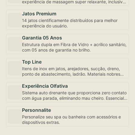
experiência de massagem super relaxante, inclusive
com controle de fluxo e abertura individualizada,
bem como a mais robusta motobomba do mercado –
Jatos Premium
uma exclusividade Amazon Spa focada em seu bem-
14 jatos cientificamente distribuídos para melhor
estar.
experiência do usuário.
Garantia 05 Anos
Estrutura dupla em Fibra de Vidro + acrílico sanitário,
com 05 anos de garantia no brilho.
Top Line
Itens de inox em jatos, arejadores, sucção, dreno,
ponto de abastecimento, ladrão. Materiais nobres
para sua experiência de uso e conservação.
Experiência Olfativa
Sistema auto drenante que proporciona zero contato
com água parada, eliminando mau cheiro. Essencial
para sua experiência de uso.
Personnalite
Personalize seu spa ou banheira com acessórios e
dispositivos extras.