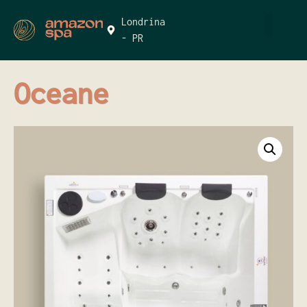
Londrina
- PR
QUEM SOMOS
Oceane