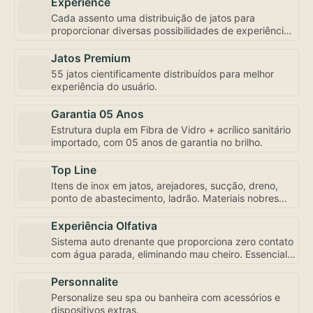
Experience
Cada assento uma distribuição de jatos para
proporcionar diversas possibilidades de experiência,
inclusive com controle de fluxo e abertura
individualizada, bem como a mais robusta
Jatos Premium
motobomba do mercado – uma exclusividade
55 jatos cientificamente distribuídos para melhor
Amazon Spa focada em seu bem-estar.
experiência do usuário.
Garantia 05 Anos
Estrutura dupla em Fibra de Vidro + acrílico sanitário
importado, com 05 anos de garantia no brilho.
Top Line
Itens de inox em jatos, arejadores, sucção, dreno,
ponto de abastecimento, ladrão. Materiais nobres
para sua experiência de uso e conservação.
Experiência Olfativa
Sistema auto drenante que proporciona zero contato
com água parada, eliminando mau cheiro. Essencial
para sua experiência de uso.
Personnalite
Personalize seu spa ou banheira com acessórios e
dispositivos extras.