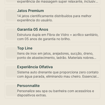
experiência de massagem super relaxante, inclusive
com controle de fluxo e abertura individualizada,
bem como a mais robusta motobomba do mercado –
Jatos Premium
uma exclusividade Amazon Spa focada em seu bem-
14 jatos cientificamente distribuídos para melhor
estar.
experiência do usuário.
Garantia 05 Anos
Estrutura dupla em Fibra de Vidro + acrílico sanitário,
com 05 anos de garantia no brilho.
Top Line
Itens de inox em jatos, arejadores, sucção, dreno,
ponto de abastecimento, ladrão. Materiais nobres
para sua experiência de uso e conservação.
Experiência Olfativa
Sistema auto drenante que proporciona zero contato
com água parada, eliminando mau cheiro. Essencial
para sua experiência de uso.
Personnalite
Personalize seu spa ou banheira com acessórios e
dispositivos extras.